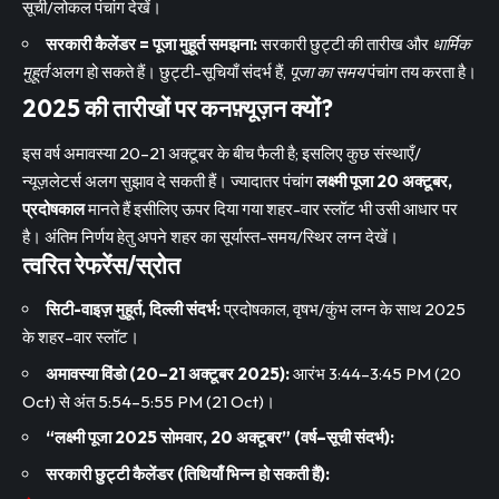
सूची/लोकल पंचांग देखें।
सरकारी कैलेंडर = पूजा मुहूर्त समझना:
सरकारी छुट्टी की तारीख और
धार्मिक
मुहूर्त
अलग हो सकते हैं। छुट्टी-सूचियाँ संदर्भ हैं,
पूजा का समय
पंचांग तय करता है।
2025 की तारीखों पर कनफ़्यूज़न क्यों?
इस वर्ष अमावस्या 20–21 अक्टूबर के बीच फैली है; इसलिए कुछ संस्थाएँ/
न्यूज़लेटर्स अलग सुझाव दे सकती हैं। ज्यादातर पंचांग
लक्ष्मी पूजा 20 अक्टूबर,
प्रदोषकाल
मानते हैं इसीलिए ऊपर दिया गया शहर-वार स्लॉट भी उसी आधार पर
है। अंतिम निर्णय हेतु अपने शहर का सूर्यास्त-समय/स्थिर लग्न देखें।
त्वरित रेफरेंस/स्रोत
सिटी-वाइज़ मुहूर्त, दिल्ली संदर्भ:
प्रदोषकाल, वृषभ/कुंभ लग्न के साथ 2025
के शहर–वार स्लॉट।
अमावस्या विंडो (20–21 अक्टूबर 2025):
आरंभ 3:44–3:45 PM (20
Oct) से अंत 5:54–5:55 PM (21 Oct)।
“लक्ष्मी पूजा 2025 सोमवार, 20 अक्टूबर” (वर्ष–सूची संदर्भ):
सरकारी छुट्टी कैलेंडर (तिथियाँ भिन्न हो सकती हैं):