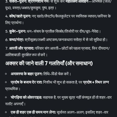
संकेत–पूजन:
श्रीगणेशाय नमः
से शुरू कर
महालक्ष्मी आवाहन
—अभिषेक (जल/
दूध), वस्त्र/अक्षत/कुमकुम, पुष्प, इत्र।
कोष/खाते पूजन:
नए खाते/लैपटॉप/कैलकुलेटर पर स्वस्तिक व्यापार/करियर के
लिए प्रार्थना।
कुबेर–पूजन:
धन–संचय के प्रतीक सिक्के/तिजोरी पर दीप/धूप-नैवेद्य।
कथा/मंत्र:
श्रीसूक्त/लक्ष्मी अष्टकम/कनकधारा स्तोत्र में से जो सुविधा हो।
आरती और प्रसाद:
परिवार संग आरती—छोटों को पहला प्रसाद, फिर दीपदान/
आतिशबाज़ी
सुरक्षित रूप से
करें।
अक्सर की जाने वाली 7 गलतियाँ (और समाधान)
अमावस्या के बाहर पूजन:
तिथि-विंडो चेक करें।
प्रदोष के बजाय देर रात:
निशीथ भी शुभ हो सकता है, पर
प्रदोष + स्थिर लग्न
प्राथमिक।
चोगड़िया को ओवरराइड:
सहायक है, पर मुख्य सूत्र नहीं कंफ्यूज हों तो शहर-वार
स्लॉट अपनाएँ।
एक ही शहर एक ही समय मान लेना:
सूर्यास्त अलग-अलग; इसलिए शहर-वार