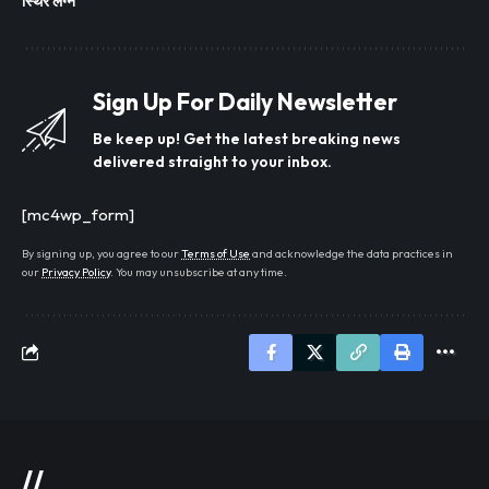
स्थिर लग्न
Sign Up For Daily Newsletter
Be keep up! Get the latest breaking news
delivered straight to your inbox.
[mc4wp_form]
By signing up, you agree to our
Terms of Use
and acknowledge the data practices in
our
Privacy Policy
. You may unsubscribe at any time.
//