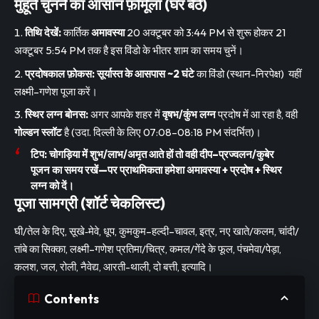
मुहूर्त चुनने का आसान फ़ॉर्मूला (घर बैठे)
तिथि देखें:
कार्तिक
अमावस्या
20 अक्टूबर को 3:44 PM से शुरू होकर 21
अक्टूबर 5:54 PM तक है इस विंडो के भीतर शाम का समय चुनें।
प्रदोषकाल फ़ोकस:
सूर्यास्त के आसपास ~2 घंटे
का विंडो (स्थान-निरपेक्ष) यहीं
लक्ष्मी–गणेश पूजा करें।
स्थिर लग्न बोनस:
अगर आपके शहर में
वृषभ/कुंभ लग्न
प्रदोष में आ रहा है, वही
गोल्डन स्लॉट
है (उदा. दिल्ली के लिए 07:08–08:18 PM संदर्भित)।
टिप:
चोगड़िया में
शुभ/लाभ/अमृत
आते हों तो वही दीप–प्रज्वलन/कुबेर
पूजन का समय रखें—पर प्राथमिकता हमेशा
अमावस्या + प्रदोष + स्थिर
लग्न
को दें।
पूजा सामग्री (शॉर्ट चेकलिस्ट)
घी/तेल के दिए, सूखे‐मेवे, धूप, कुमकुम–हल्दी–चावल, इत्र, नए खाते/कलम, चांदी/
तांबे का सिक्का, लक्ष्मी–गणेश प्रतिमा/चित्र, कमल/गेंदे के फूल, पंचमेवा/पेड़ा,
कलश, जल, रोली, नैवेद्य, आरती-थाली, दो बत्ती, इत्यादि।
Contents