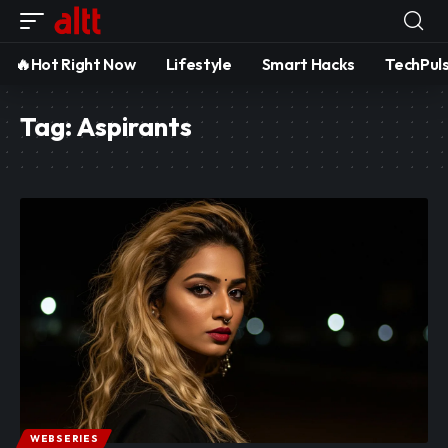
🔥Hot Right Now
Lifestyle
Smart Hacks
TechPul
Tag:
Aspirants
WEBSERIES