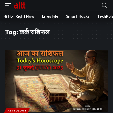
🔥Hot Right Now
Lifestyle
Smart Hacks
TechPul
Tag:
कर्क राशिफल
ASTROLOGY