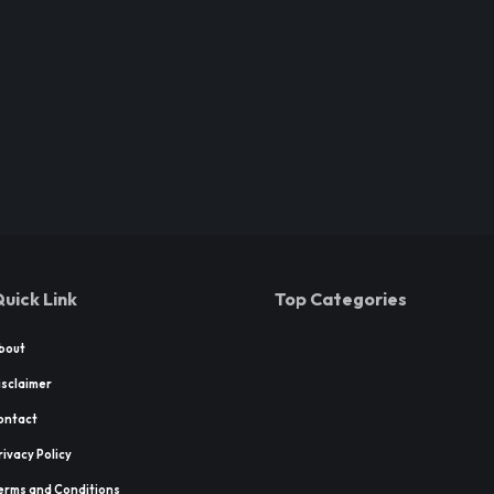
uick Link
Top Categories
bout
isclaimer
ontact
rivacy Policy
erms and Conditions