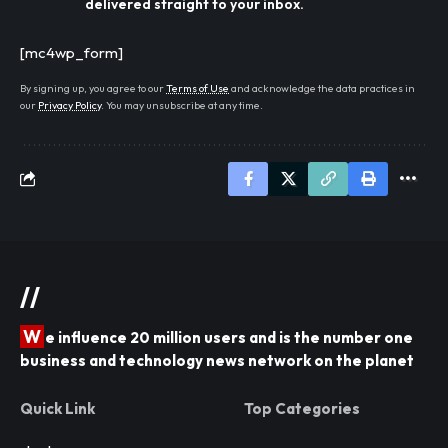
delivered straight to your inbox.
[mc4wp_form]
By signing up, you agree to our
Terms of Use
and acknowledge the data practices in
our
Privacy Policy
. You may unsubscribe at any time.
//
W
e influence 20 million users and is the number one
business and technology news network on the planet
Quick Link
Top Categories